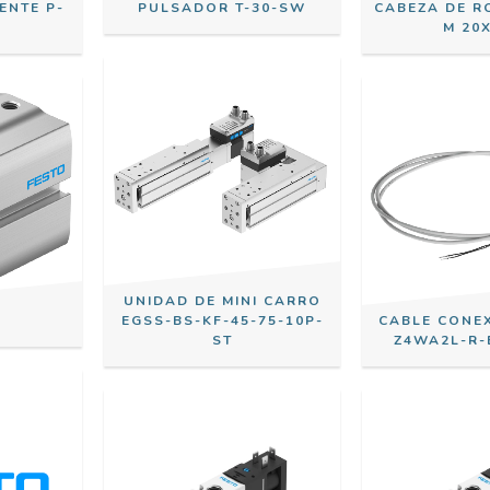
ENTE P-
PULSADOR T-30-SW
CABEZA DE R
M 20X
UNIDAD DE MINI CARRO
EGSS-BS-KF-45-75-10P-
CABLE CONE
ST
Z4WA2L-R-E