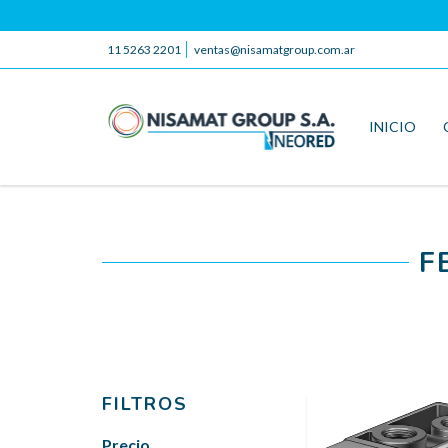
11 5263 2201
ventas@nisamatgroup.com.ar
INICIO
F
FILTROS
Precio