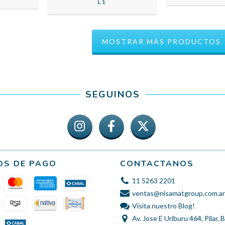
L1
MOSTRAR MÁS PRODUCTOS
SEGUINOS
OS DE PAGO
CONTACTANOS
11 5263 2201
ventas@nisamatgroup.com.ar
Visita nuestro Blog!
Av. Jose E Uriburu 464, Pilar,