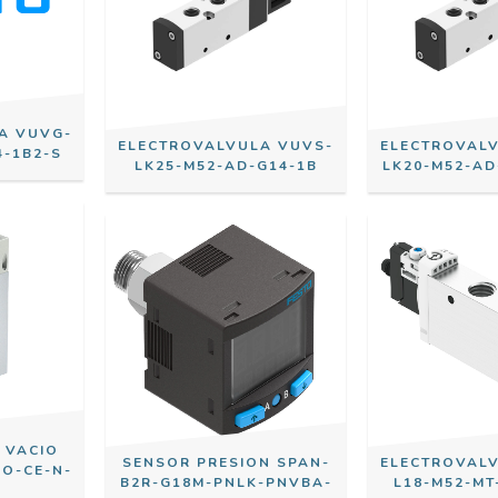
A VUVG-
ELECTROVALVULA VUVS-
ELECTROVAL
4-1B2-S
LK25-M52-AD-G14-1B
LK20-M52-AD
 VACIO
SENSOR PRESION SPAN-
ELECTROVAL
O-CE-N-
B2R-G18M-PNLK-PNVBA-
L18-M52-MT